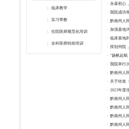
·
永葆初心，
临床教学
·
我院成功举
实习带教
·
黔南州人民
·
加强基地沟
住院医师规范化培训
·
临床基地
全科医师转岗培训
·
挥别州院，
·
“扬帆起航
·
我院举行2
·
黔南州人民
·
关于转发
·
2023年
·
黔南州人民
·
黔南州人民
·
黔南州人民
·
黔南州人民