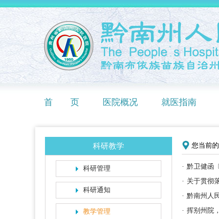
首 页
医院概况
就医指南
科研教学
您当前的
·
黔卫健函〔
科研管理
·
关于贯彻落
科研通知
·
黔南州人民
·
挥别州院，
教学管理