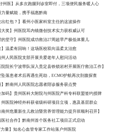
·好州医】从多次跑腿到诊室即付，三项便民服务暖人心
州力量赋能，携手福惠黔南
吃出红包？】看州小医家科室主任的这波操作
国大奖】州医院耳内镜微创技术实力获权威认可
小时的坚守】州医院成功救治27周超早产极低体重儿
衣】温柔有回响！这场医校双向温柔太治愈
南州人民医院支部开展关爱老年人慰问活动
医院院长宁波带队深入贵定县铁锁岩村开展医疗救治工作】
空坠落患者术后再遇生死劫，ECMO护航再次剖腹探查
级】黔南州人民医院志愿者陪诊服务获点赞
全加码】贵州医科大附院与州医院产科专科联盟签约授牌
】州医院神经外科获省级科研项目立项，惠及基层群众
年黔南州危重新生儿救治暨营养管理能力提升班顺利召开】
领医社合作】黔南州首个医务社工项目正式启动
心”力量】知名心血管专家工作站落户州医院