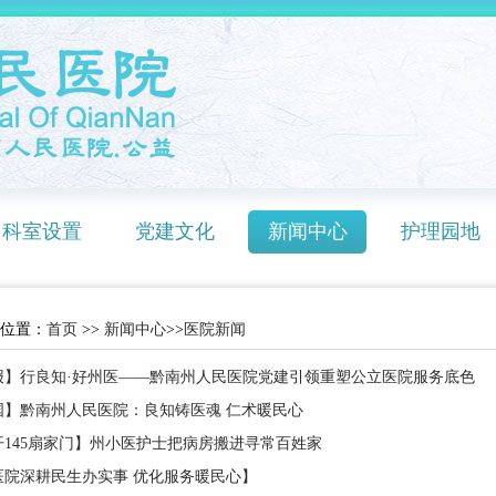
科室设置
党建文化
新闻中心
护理园地
位置：
首页
>>
新闻中心
>>
医院新闻
报】行良知·好州医——黔南州人民医院党建引领重塑公立医院服务底色
国】黔南州人民医院：良知铸医魂 仁术暖民心
开145扇家门】州小医护士把病房搬进寻常百姓家
医院深耕民生办实事 优化服务暖民心】