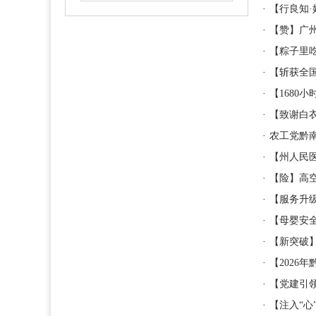
·
【行良知
·
【赞】广
·
【粽子里
·
【斩获全
·
【1680
·
【致谢白
·
农工党黔
·
【州人民
·
【险】高
·
【服务升
·
【母婴安
·
【新突破
·
【2026
·
【党建引
·
【注入“